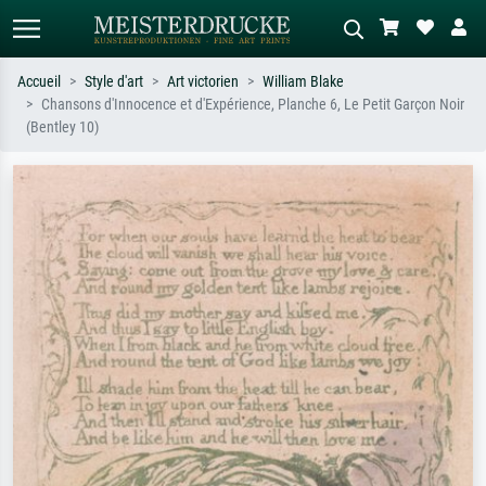
Accueil
Style d'art
Art victorien
William Blake
Chansons d'Innocence et d'Expérience, Planche 6, Le Petit Garçon Noir
Recherche standard
Recherche d'images IA
(Bentley 10)
Recherchez par artiste, titre ou style –
Décrivez la scène – ex. prairie verte,
ex. Monet, Nuit étoilée,
abstrait avec beaucoup de rouge,
impressionnisme, vague de Hokusai,
tableau sombre, nu debout près d'un
nu.
arbre.