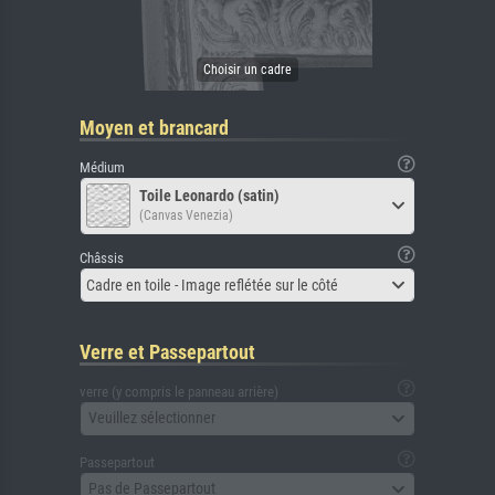
Moyen et brancard
Médium
Toile Leonardo (satin)
(Canvas Venezia)
Châssis
Cadre en toile - Image reflétée sur le côté
Verre et Passepartout
verre (y compris le panneau arrière)
Veuillez sélectionner
Passepartout
Pas de Passepartout