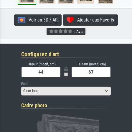
Voir en 3D / AR
Ajouter aux Favoris
0 Avis
Configurez d'art
Largeur (motif, cm)
Hauteur (motif, cm)
Bord
0 cm bord
Cadre photo