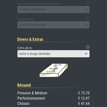
verre (y compris le panneau arrière)
Veuillez sélectionner
Passepartout
Pas de Passepartout
Divers & Extras
Cintre photo
Cintre à image dentelée
Résumé
Pression & Médium
€ 73.70
Perfectionnement
€ 12.47
Châssis
€ 41.64