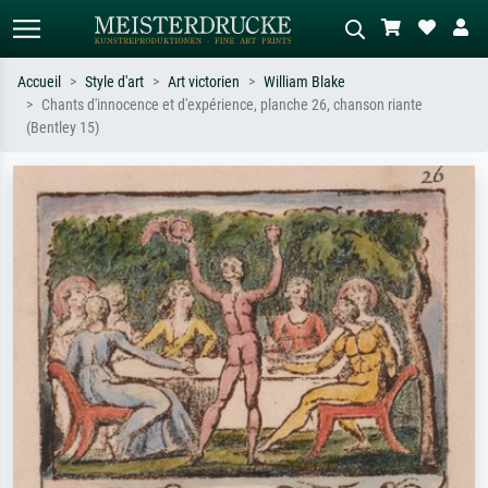
Accueil
Style d'art
Art victorien
William Blake
Chants d'innocence et d'expérience, planche 26, chanson riante
Recherche standard
Recherche d'images IA
(Bentley 15)
Recherchez par artiste, titre ou style –
Décrivez la scène – ex. prairie verte,
ex. Monet, Nuit étoilée,
abstrait avec beaucoup de rouge,
impressionnisme, vague de Hokusai,
tableau sombre, nu debout près d'un
nu.
arbre.