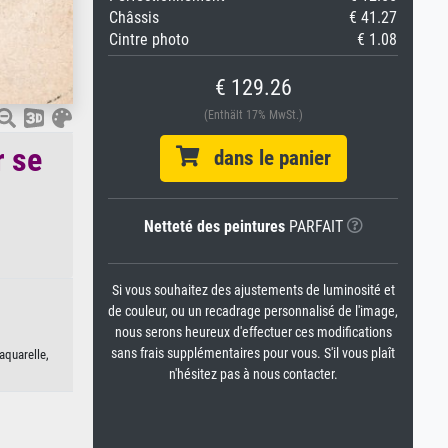
Châssis
€ 41.27
Cintre photo
€ 1.08
€ 129.26
(Enthält 17% MwSt.)
r se
dans le panier
Netteté des peintures
PARFAIT
Si vous souhaitez des ajustements de luminosité et
de couleur, ou un recadrage personnalisé de l'image,
nous serons heureux d'effectuer ces modifications
sans frais supplémentaires pour vous. S'il vous plaît
aquarelle,
n'hésitez pas à nous contacter.