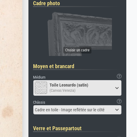
Cadre photo
Moyen et brancard
Médium
Toile Leonardo (satin)
(Canvas Venezia)
Châssis
Cadre en toile - Image reflétée sur le côté
Verre et Passepartout