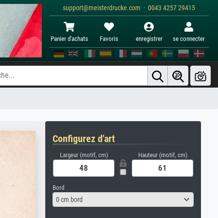
support@meisterdrucke.com · 0043 4257 29415
Panier d'achats
Favoris
enregistrer
se connecter
Configurez d'art
Largeur (motif, cm)
Hauteur (motif, cm)
Bord
0 cm bord