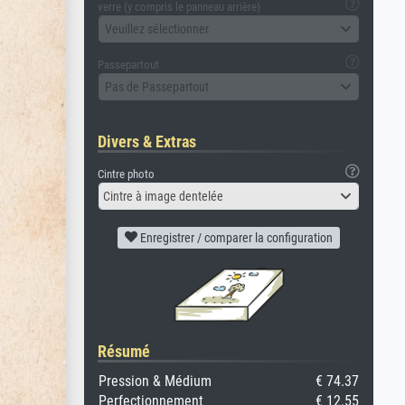
verre (y compris le panneau arrière)
Veuillez sélectionner
Passepartout
Pas de Passepartout
Divers & Extras
Cintre photo
Cintre à image dentelée
Enregistrer / comparer la configuration
Résumé
Pression & Médium
€ 74.37
Perfectionnement
€ 12.55