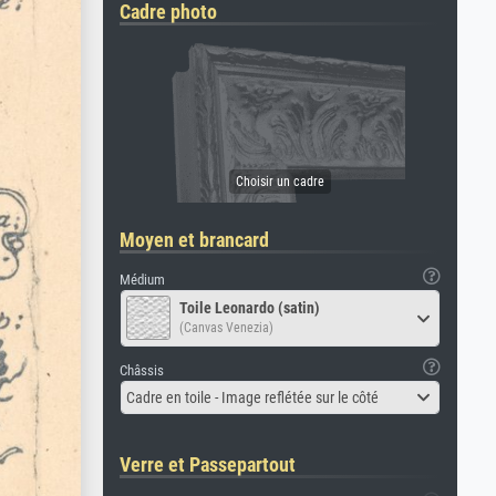
Cadre photo
Moyen et brancard
Médium
Toile Leonardo (satin)
(Canvas Venezia)
Châssis
Cadre en toile - Image reflétée sur le côté
Verre et Passepartout