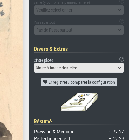
verre (y compris le panneau arrière)
Veuillez sélectionner
Passepartout
Pas de Passepartout
Divers & Extras
Cintre photo
Cintre à image dentelée
Enregistrer / comparer la configuration
Résumé
Pression & Médium
€ 72.27
Perfectionnement
€ 12.29