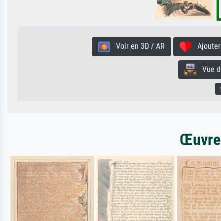
Voir en 3D / AR
Ajouter 
Vue de 
Œuvres