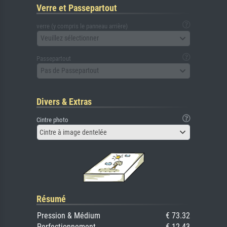
Verre et Passepartout
verre (y compris le panneau arrière)
Veuillez sélectionner
Passepartout
Pas de Passepartout
Divers & Extras
Cintre photo
Cintre à image dentelée
Résumé
Pression & Médium
€ 73.32
Perfectionnement
€ 12.43