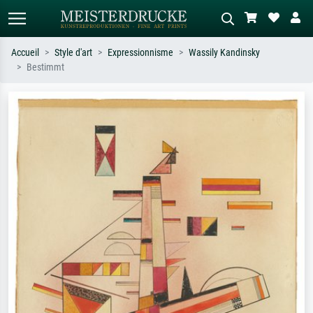
Accueil
Style d'art
Expressionnisme
Wassily Kandinsky
Bestimmt
Recherche standard
Recherche d'images IA
Recherchez par artiste, titre ou style –
Décrivez la scène – ex. prairie verte,
ex. Monet, Nuit étoilée,
abstrait avec beaucoup de rouge,
impressionnisme, vague de Hokusai,
tableau sombre, nu debout près d'un
nu.
arbre.