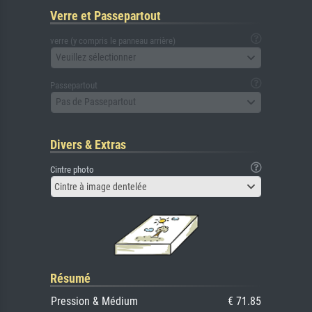
Verre et Passepartout
verre (y compris le panneau arrière)
Veuillez sélectionner
Passepartout
Pas de Passepartout
Divers & Extras
Cintre photo
Cintre à image dentelée
Résumé
Pression & Médium
€ 71.85