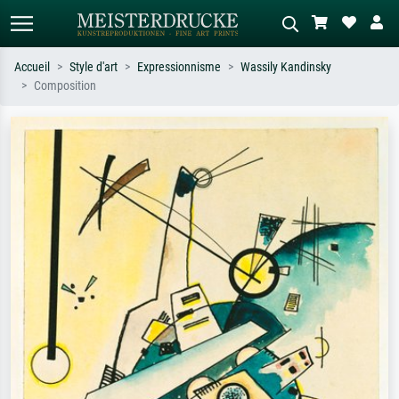
Accueil
Style d'art
Expressionnisme
Wassily Kandinsky
Composition
Recherche standard
Recherche d'images IA
Recherchez par artiste, titre ou style –
Décrivez la scène – ex. prairie verte,
ex. Monet, Nuit étoilée,
abstrait avec beaucoup de rouge,
impressionnisme, vague de Hokusai,
tableau sombre, nu debout près d'un
nu.
arbre.