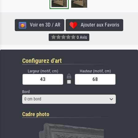
Voir en 3D / AR
Ajouter aux Favoris
0 Avis
Configurez d'art
Largeur (motif, cm)
Hauteur (motif, cm)
Bord
0 cm bord
Cadre photo