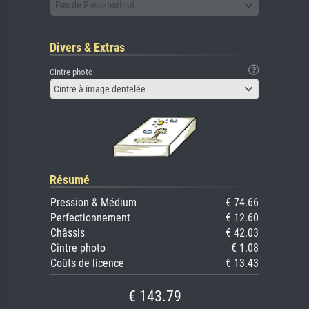
Pas de Passepartout
Divers & Extras
Cintre photo
Cintre à image dentelée
Résumé
Pression & Médium
€ 74.66
Perfectionnement
€ 12.60
Châssis
€ 42.03
Cintre photo
€ 1.08
Coûts de licence
€ 13.43
€ 143.79