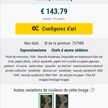
€ 143.79
Enthält 17% MwSt.
Configurez d'art
Non daté. · ID de la peinture: 757988
Expressionnisme
·
Chefs d œuvre célèbres
Point de rencontre, 1928 · Wassily Kandinsky. Disponible en impression d'art sur
toile, papier photo, carton aquarelle, papier non couché ou papier japonais.
peinture ·
la russie ·
watercolour ·
gouache ·
art abstrait ·
expressionisme abstrait ·
private collection ·
kandinsky ·
abstract art ·
kandinsky ·
wassily vasilyevich 1866-
1944 ·
wassily vasilyevich 1866-1944 ·
ink and pen on paper
· Fine Art
Images/Heritage Images
Autres variations de couleurs de cette image