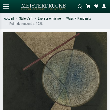
Accueil
Style d'art
Expressionnisme
Wassily Kandinsky
Point de rencontre, 1928
Recherche standard
Recherche d'images IA
Recherchez par artiste, titre ou style –
Décrivez la scène – ex. prairie verte,
ex. Monet, Nuit étoilée,
abstrait avec beaucoup de rouge,
impressionnisme, vague de Hokusai,
tableau sombre, nu debout près d'un
nu.
arbre.