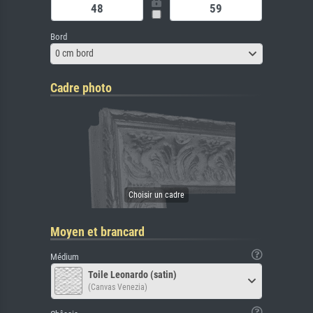
Bord
0 cm bord
Cadre photo
Moyen et brancard
Médium
Toile Leonardo (satin)
(Canvas Venezia)