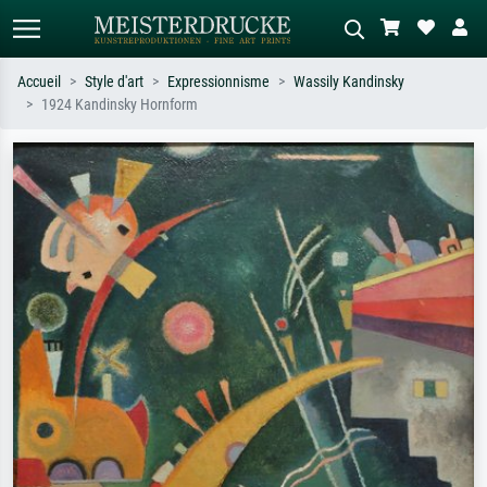
Accueil
Style d'art
Expressionnisme
Wassily Kandinsky
1924 Kandinsky Hornform
Recherche standard
Recherche d'images IA
Recherchez par artiste, titre ou style –
Décrivez la scène – ex. prairie verte,
ex. Monet, Nuit étoilée,
abstrait avec beaucoup de rouge,
impressionnisme, vague de Hokusai,
tableau sombre, nu debout près d'un
nu.
arbre.