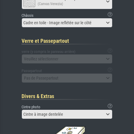
(Canvas Venezia)
Châssis
Cadre en toile - Image reflétée sur le côté
Verre et Passepartout
verre (y compris le panneau arrière)
Veuillez sélectionner
Passepartout
Pas de Passepartout
Divers & Extras
Cintre photo
Cintre à image dentelée