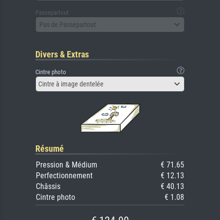
Passepartout
Pas de Passepartout
Divers & Extras
Cintre photo
Cintre à image dentelée
Résumé
Pression & Médium
€ 71.65
Perfectionnement
€ 12.13
Châssis
€ 40.13
Cintre photo
€ 1.08