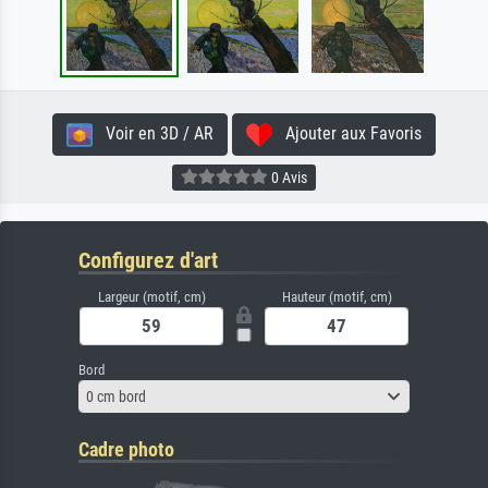
Voir en 3D / AR
Ajouter aux Favoris
0 Avis
Configurez d'art
Largeur (motif, cm)
Hauteur (motif, cm)
Bord
0 cm bord
Cadre photo