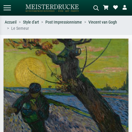
Accueil
Style d'art
Post Impressionnisme
Vincent van Gogh
Le Semeur
Recherche standard
Recherche d'images IA
Recherchez par artiste, titre ou style –
Décrivez la scène – ex. prairie verte,
ex. Monet, Nuit étoilée,
abstrait avec beaucoup de rouge,
impressionnisme, vague de Hokusai,
tableau sombre, nu debout près d'un
nu.
arbre.