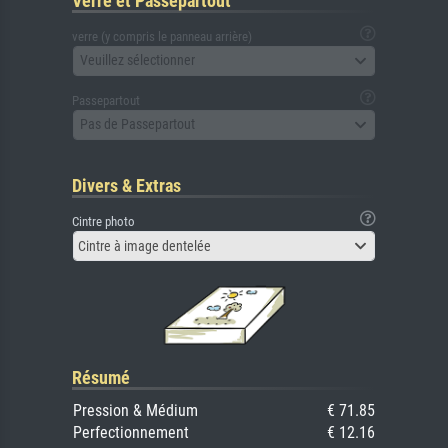
Verre et Passepartout
verre (y compris le panneau arrière)
Veuillez sélectionner
Passepartout
Pas de Passepartout
Divers & Extras
Cintre photo
Cintre à image dentelée
Résumé
Pression & Médium
€ 71.85
Perfectionnement
€ 12.16