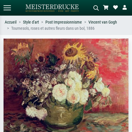
Accueil
Style d'art
Post Impressionnisme
Vincent van Gogh
Tournesols, roses et autres fleurs dans un bol, 1886
Recherche standard
Recherche d'images IA
Recherchez par artiste, titre ou style –
Décrivez la scène – ex. prairie verte,
ex. Monet, Nuit étoilée,
abstrait avec beaucoup de rouge,
impressionnisme, vague de Hokusai,
tableau sombre, nu debout près d'un
nu.
arbre.