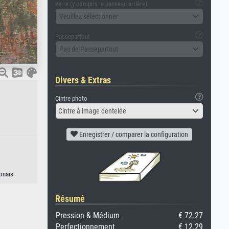
verre (y compris le panneau arrière)
Veuillez sélectionner
Passepartout
Pas de Passepartout
Divers & Extras
Cintre photo
Cintre à image dentelée
Enregistrer / comparer la configuration
onais.
Résumé
Pression & Médium
€ 72.27
Perfectionnement
€ 12.29