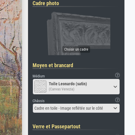
Cadre photo
Moyen et brancard
Médium
Toile Leonardo (satin)
(Canvas Venezia)
Châssis
Cadre en toile - Image reflétée sur le côté
Verre et Passepartout