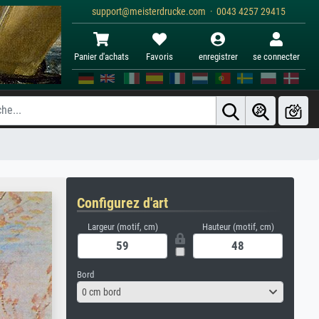
support@meisterdrucke.com · 0043 4257 29415
Panier d'achats
Favoris
enregistrer
se connecter
Configurez d'art
Largeur (motif, cm)
Hauteur (motif, cm)
Bord
0 cm bord