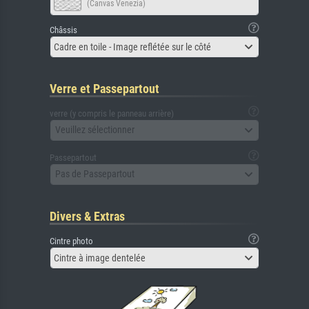
(Canvas Venezia)
Châssis
Cadre en toile - Image reflétée sur le côté
Verre et Passepartout
verre (y compris le panneau arrière)
Veuillez sélectionner
Passepartout
Pas de Passepartout
Divers & Extras
Cintre photo
Cintre à image dentelée