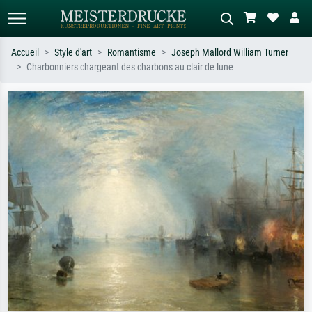
Accueil
Style d'art
Romantisme
Joseph Mallord William Turner
Charbonniers chargeant des charbons au clair de lune
Recherche standard
Recherche d'images IA
Recherchez par artiste, titre ou style –
Décrivez la scène – ex. prairie verte,
ex. Monet, Nuit étoilée,
abstrait avec beaucoup de rouge,
impressionnisme, vague de Hokusai,
tableau sombre, nu debout près d'un
nu.
arbre.