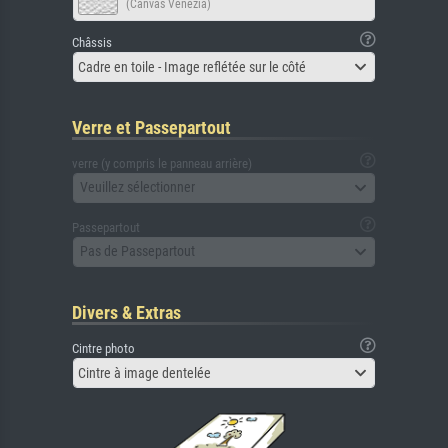
(Canvas Venezia)
Châssis
Cadre en toile - Image reflétée sur le côté
Verre et Passepartout
verre (y compris le panneau arrière)
Veuillez sélectionner
Passepartout
Pas de Passepartout
Divers & Extras
Cintre photo
Cintre à image dentelée