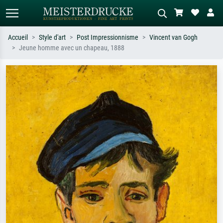
Accueil
Style d'art
Post Impressionnisme
Vincent van Gogh
Jeune homme avec un chapeau, 1888
Recherche standard
Recherche d'images IA
Recherchez par artiste, titre ou style –
Décrivez la scène – ex. prairie verte,
ex. Monet, Nuit étoilée,
abstrait avec beaucoup de rouge,
impressionnisme, vague de Hokusai,
tableau sombre, nu debout près d'un
nu.
arbre.