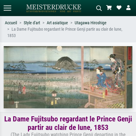
Accueil
Style d'art
Art asiatique
Utagawa Hiroshige
La Dame Fujitsubo regardant le Prince Genji partir au clair de lune,
Recherche standard
Recherche d'images IA
1853
Recherchez par artiste, titre ou style –
Décrivez la scène – ex. prairie verte,
ex. Monet, Nuit étoilée,
abstrait avec beaucoup de rouge,
impressionnisme, vague de Hokusai,
tableau sombre, nu debout près d'un
nu.
arbre.
La Dame Fujitsubo regardant le Prince Genji
partir au clair de lune, 1853
(The Lady Fujitsubo watching Prince Genji departing in the