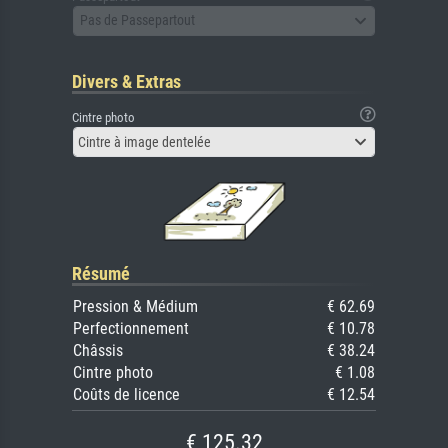
Pas de Passepartout
Divers & Extras
Cintre photo
Cintre à image dentelée
Résumé
Pression & Médium
€ 62.69
Perfectionnement
€ 10.78
Châssis
€ 38.24
Cintre photo
€ 1.08
Coûts de licence
€ 12.54
€ 125.32