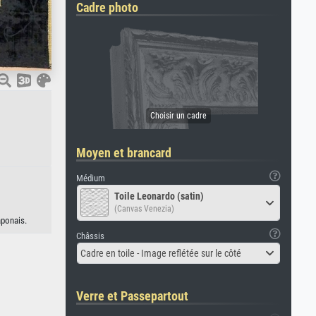
Cadre photo
Moyen et brancard
Médium
Toile Leonardo (satin)
(Canvas Venezia)
aponais.
Châssis
Cadre en toile - Image reflétée sur le côté
Verre et Passepartout