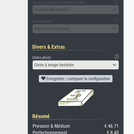
verre (y compris le panneau arrière)
Veuillez sélectionner
Passepartout
Pas de Passepartout
Divers & Extras
Cintre photo
Cintre à image dentelée
Enregistrer / comparer la configuration
Résumé
Pression & Médium
€ 46.71
Perfectionnement
€ 8.40