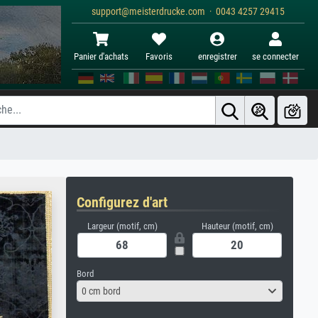
support@meisterdrucke.com · 0043 4257 29415
Panier d'achats
Favoris
enregistrer
se connecter
Configurez d'art
Largeur (motif, cm)
Hauteur (motif, cm)
Bord
0 cm bord