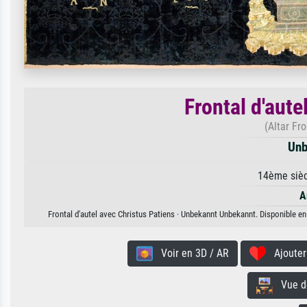
Frontal d'aute
(Altar Fr
Unb
14ème sièc
A
Frontal d'autel avec Christus Patiens · Unbekannt Unbekannt. Disponible en 
Voir en 3D / AR
Ajouter 
Vue de 