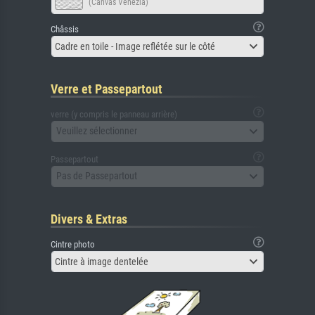
(Canvas Venezia)
Châssis
Cadre en toile - Image reflétée sur le côté
Verre et Passepartout
verre (y compris le panneau arrière)
Veuillez sélectionner
Passepartout
Pas de Passepartout
Divers & Extras
Cintre photo
Cintre à image dentelée