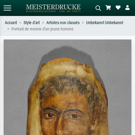
Accueil
Style d'art
Artistes non classés
Unbekannt Unbekannt
Portrait de momie d'un jeune homme
Recherche standard
Recherche d'images IA
Recherchez par artiste, titre ou style –
Décrivez la scène – ex. prairie verte,
ex. Monet, Nuit étoilée,
abstrait avec beaucoup de rouge,
impressionnisme, vague de Hokusai,
tableau sombre, nu debout près d'un
nu.
arbre.