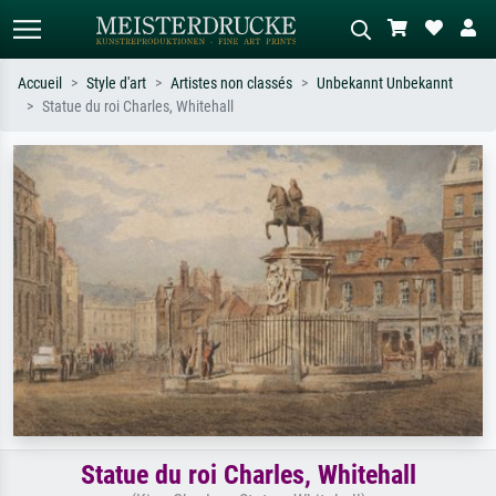
Accueil
Style d'art
Artistes non classés
Unbekannt Unbekannt
Statue du roi Charles, Whitehall
Recherche standard
Recherche d'images IA
Recherchez par artiste, titre ou style –
Décrivez la scène – ex. prairie verte,
ex. Monet, Nuit étoilée,
abstrait avec beaucoup de rouge,
impressionnisme, vague de Hokusai,
tableau sombre, nu debout près d'un
nu.
arbre.
Statue du roi Charles, Whitehall