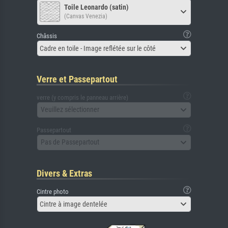
Toile Leonardo (satin)
(Canvas Venezia)
Châssis
Cadre en toile - Image reflétée sur le côté
Verre et Passepartout
verre (y compris le panneau arrière)
Veuillez sélectionner
Passepartout
Pas de Passepartout
Divers & Extras
Cintre photo
Cintre à image dentelée