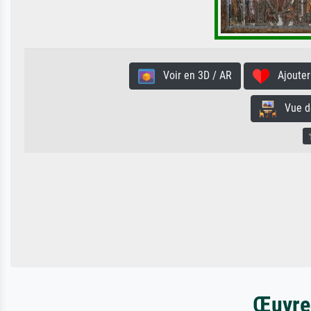
Voir en 3D / AR
Ajouter 
Vue de 
Œuvres