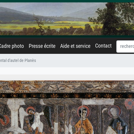
Contact
Cadre photo
Presse écrite
Aide et service
ntal d'autel de Planès