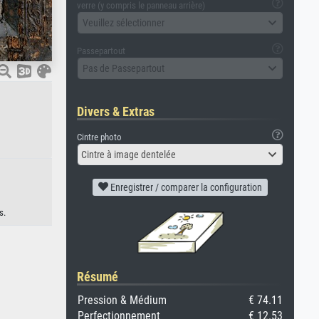
verre (y compris le panneau arrière)
Veuillez sélectionner
Passepartout
Pas de Passepartout
Divers & Extras
Cintre photo
Cintre à image dentelée
Enregistrer / comparer la configuration
s.
Résumé
Pression & Médium
€ 74.11
Perfectionnement
€ 12.53