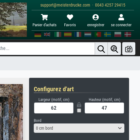
support@meisterdrucke.com · 0043 4257 29415
Panier d'achats
Favoris
enregistrer
se connecter
Configurez d'art
Largeur (motif, cm)
Hauteur (motif, cm)
Bord
0 cm bord