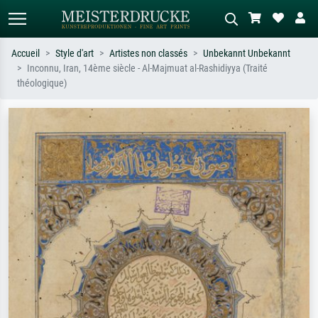
Accueil
Style d'art
Artistes non classés
Unbekannt Unbekannt
Inconnu, Iran, 14ème siècle - Al-Majmuat al-Rashidiyya (Traité
Recherche standard
Recherche d'images IA
théologique)
Recherchez par artiste, titre ou style –
Décrivez la scène – ex. prairie verte,
ex. Monet, Nuit étoilée,
abstrait avec beaucoup de rouge,
impressionnisme, vague de Hokusai,
tableau sombre, nu debout près d'un
nu.
arbre.