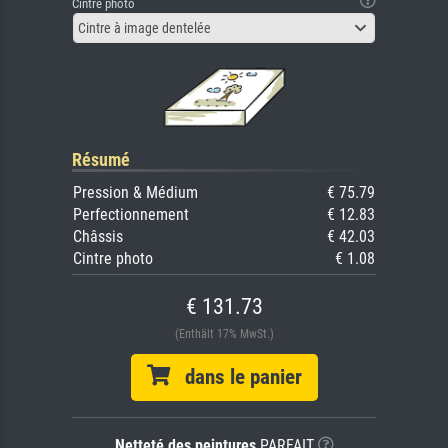
Cintre photo
Cintre à image dentelée
Résumé
Pression & Médium
€ 75.79
Perfectionnement
€ 12.83
Châssis
€ 42.03
Cintre photo
€ 1.08
€ 131.73
(Enthält 17% MwSt.)
dans le panier
Netteté des peintures
PARFAIT