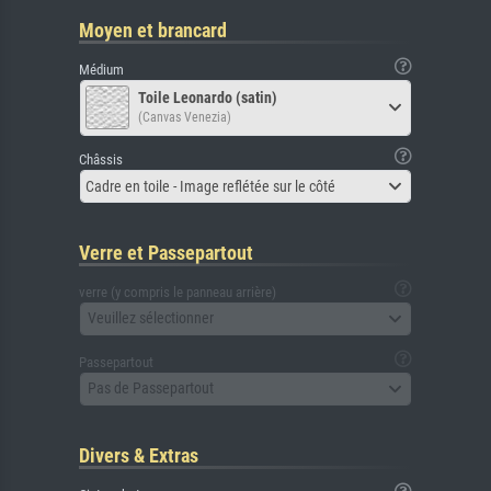
Moyen et brancard
Médium
Toile Leonardo (satin)
(Canvas Venezia)
Châssis
Cadre en toile - Image reflétée sur le côté
Verre et Passepartout
verre (y compris le panneau arrière)
Veuillez sélectionner
Passepartout
Pas de Passepartout
Divers & Extras