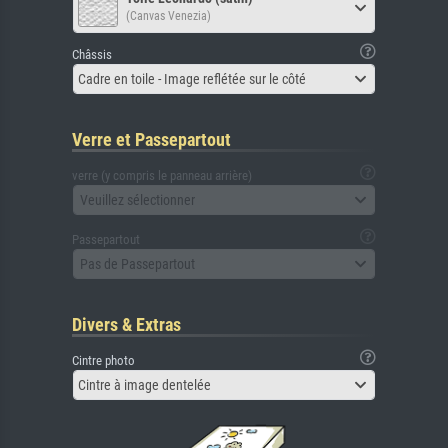
(Canvas Venezia)
Châssis
Cadre en toile - Image reflétée sur le côté
Verre et Passepartout
verre (y compris le panneau arrière)
Veuillez sélectionner
Passepartout
Pas de Passepartout
Divers & Extras
Cintre photo
Cintre à image dentelée