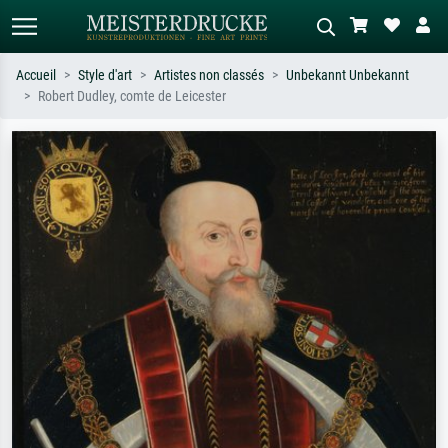
Accueil
Style d'art
Artistes non classés
Unbekannt Unbekannt
Robert Dudley, comte de Leicester
Recherche standard
Recherche d'images IA
Recherchez par artiste, titre ou style –
Décrivez la scène – ex. prairie verte,
ex. Monet, Nuit étoilée,
abstrait avec beaucoup de rouge,
impressionnisme, vague de Hokusai,
tableau sombre, nu debout près d'un
nu.
arbre.