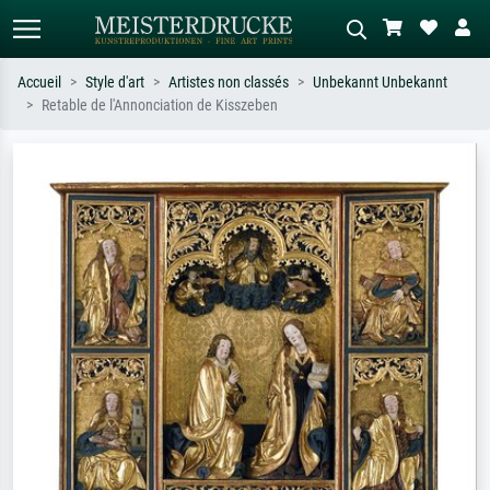
Accueil
Style d'art
Artistes non classés
Unbekannt Unbekannt
Retable de l'Annonciation de Kisszeben
Recherche standard
Recherche d'images IA
Recherchez par artiste, titre ou style –
Décrivez la scène – ex. prairie verte,
ex. Monet, Nuit étoilée,
abstrait avec beaucoup de rouge,
impressionnisme, vague de Hokusai,
tableau sombre, nu debout près d'un
nu.
arbre.