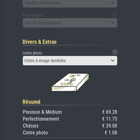
Veuillez sélectionner
Passepartout
Pas de Passepartout
Divers & Extras
Cintre photo
Cintre à image dentelée
Résumé
Pression & Médium
€ 69.28
Perfectionnement
€ 11.75
Châssis
€ 39.00
Cintre photo
€ 1.08