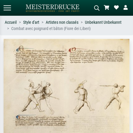
Accueil
Style d'art
Artistes non classés
Unbekannt Unbekannt
Combat avec poignard et bâton (Fiore dei Liberi)
Recherche standard
Recherche d'images IA
Recherchez par artiste, titre ou style –
Décrivez la scène – ex. prairie verte,
ex. Monet, Nuit étoilée,
abstrait avec beaucoup de rouge,
impressionnisme, vague de Hokusai,
tableau sombre, nu debout près d'un
nu.
arbre.