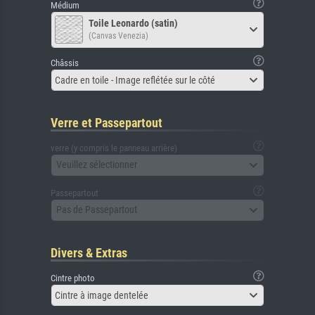
Médium
Toile Leonardo (satin)
(Canvas Venezia)
Châssis
Cadre en toile - Image reflétée sur le côté
Verre et Passepartout
verre (y compris le panneau arrière)
Veuillez sélectionner
Passepartout
Pas de Passepartout
Divers & Extras
Cintre photo
Cintre à image dentelée