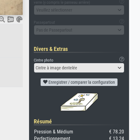
verre (y compris le panneau arrière)
Veuillez sélectionner
Passepartout
Pas de Passepartout
Divers & Extras
Cintre photo
Cintre à image dentelée
Enregistrer / comparer la configuration
Résumé
Pression & Médium
€ 78.20
Perfectionnement
€ 13.24