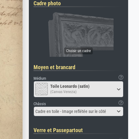
Cadre photo
Moyen et brancard
Médium
Toile Leonardo (satin)
(Canvas Venezia)
Châssis
Cadre en toile - Image reflétée sur le côté
Verre et Passepartout