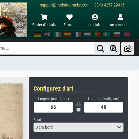
support@meisterdrucke.com · 0043 4257 29415
Panier d'achats
Favoris
enregistrer
se connecter
Configurez d'art
Largeur (motif, cm)
Hauteur (motif, cm)
Bord
0 cm bord