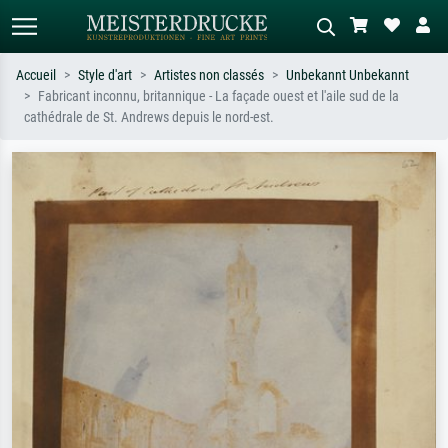
Accueil
Style d'art
Artistes non classés
Unbekannt Unbekannt
Fabricant inconnu, britannique - La façade ouest et l'aile sud de la
Recherche standard
Recherche d'images IA
cathédrale de St. Andrews depuis le nord-est.
Recherchez par artiste, titre ou style –
Décrivez la scène – ex. prairie verte,
ex. Monet, Nuit étoilée,
abstrait avec beaucoup de rouge,
impressionnisme, vague de Hokusai,
tableau sombre, nu debout près d'un
nu.
arbre.