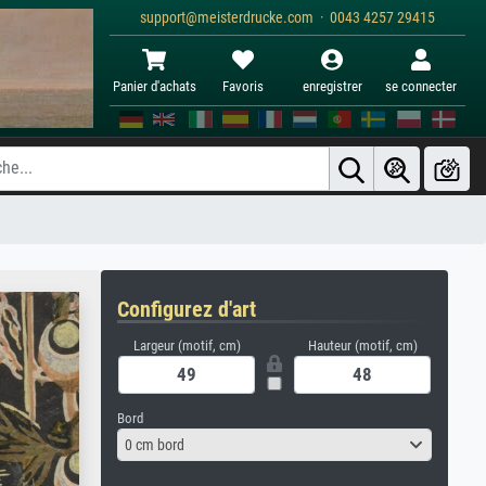
support@meisterdrucke.com · 0043 4257 29415
Panier d'achats
Favoris
enregistrer
se connecter
Configurez d'art
Largeur (motif, cm)
Hauteur (motif, cm)
Bord
0 cm bord