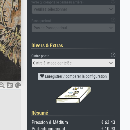
verre (y compris le panneau arrière)
Veuillez sélectionner
Passepartout
Pas de Passepartout
Divers & Extras
Cintre photo
Cintre à image dentelée
Enregistrer / comparer la configuration
Résumé
Pression & Médium
€ 63.43
Perfectionnement
€ 10.93