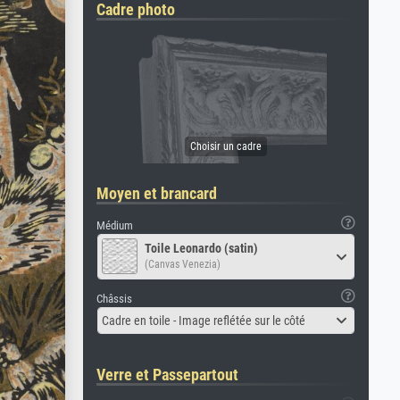
Cadre photo
Moyen et brancard
Médium
Toile Leonardo (satin)
(Canvas Venezia)
Châssis
Cadre en toile - Image reflétée sur le côté
Verre et Passepartout