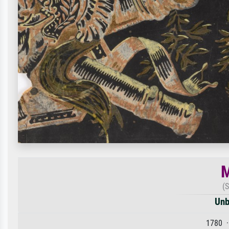
M
(
Unb
1780 ·