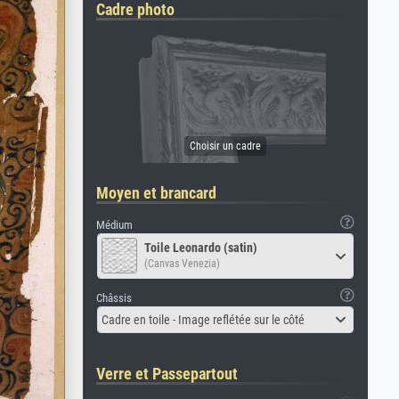
Cadre photo
Moyen et brancard
Médium
Toile Leonardo (satin)
(Canvas Venezia)
Châssis
Cadre en toile - Image reflétée sur le côté
Verre et Passepartout