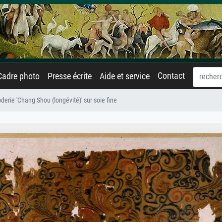
Contact
Cadre photo
Presse écrite
Aide et service
derie 'Chang Shou (longévité)' sur soie fine