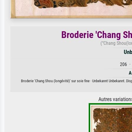
Broderie 'Chang Sho
(“Chang Shou(lon
Unb
206 · 
A
Broderie 'Chang Shou (longévité)' sur soie fine · Unbekannt Unbekannt. Disp
Autres variatio