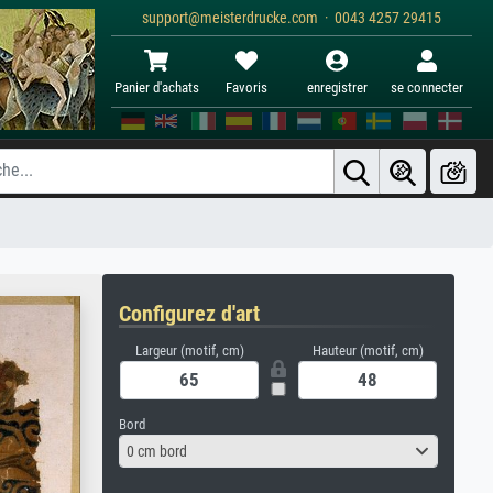
support@meisterdrucke.com · 0043 4257 29415
Panier d'achats
Favoris
enregistrer
se connecter
Configurez d'art
Largeur (motif, cm)
Hauteur (motif, cm)
Bord
0 cm bord