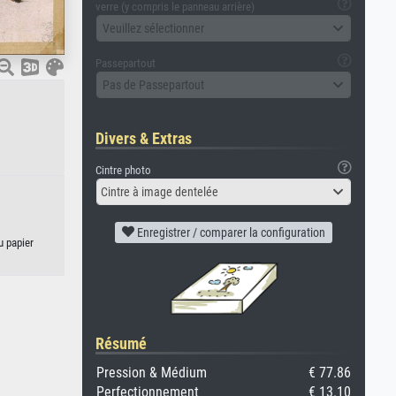
verre (y compris le panneau arrière)
Veuillez sélectionner
Passepartout
Pas de Passepartout
Divers & Extras
Cintre photo
Cintre à image dentelée
Enregistrer / comparer la configuration
u papier
Résumé
Pression & Médium
€ 77.86
Perfectionnement
€ 13.10