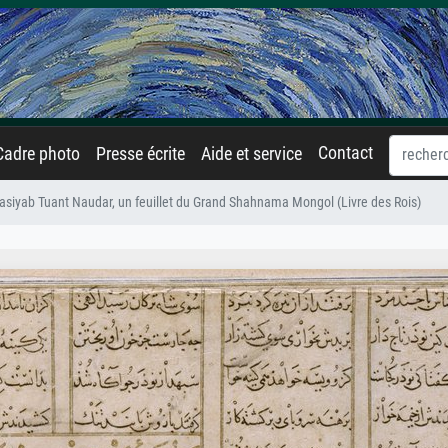
Contact
Cadre photo
Presse écrite
Aide et service
rasiyab Tuant Naudar, un feuillet du Grand Shahnama Mongol (Livre des Rois)