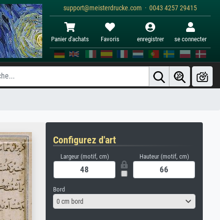
support@meisterdrucke.com · 0043 4257 29415
Panier d'achats
Favoris
enregistrer
se connecter
Configurez d'art
Largeur (motif, cm)
Hauteur (motif, cm)
Bord
0 cm bord