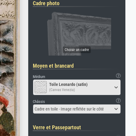
Cadre photo
Moyen et brancard
Médium
Toile Leonardo (satin)
(Canvas Venezia)
Châssis
Cadre en toile - Image reflétée sur le côté
Verre et Passepartout