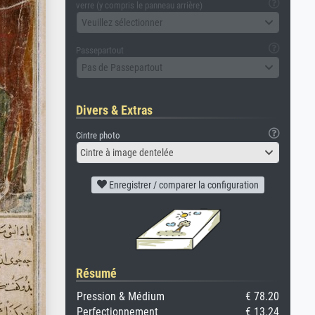
verre (y compris le panneau arrière)
Veuillez sélectionner
Passepartout
Pas de Passepartout
Divers & Extras
Cintre photo
Cintre à image dentelée
Enregistrer / comparer la configuration
Résumé
Pression & Médium
€ 78.20
Perfectionnement
€ 13.24