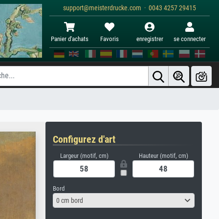
support@meisterdrucke.com · 0043 4257 29415
Panier d'achats
Favoris
enregistrer
se connecter
Configurez d'art
Largeur (motif, cm)
Hauteur (motif, cm)
Bord
0 cm bord