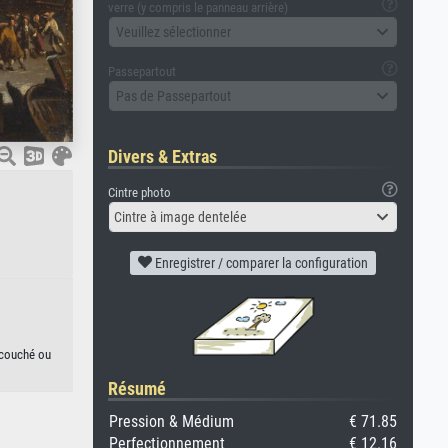
verre (y compris le panneau arrière)
Veuillez sélectionner
Passepartout
Pas de Passepartout
Divers & Extras
Cintre photo
Cintre à image dentelée
Enregistrer / comparer la configuration
 couché ou
Résumé
Pression & Médium
€ 71.85
Perfectionnement
€ 12.16