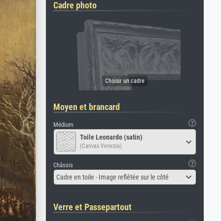
Cadre photo
Moyen et brancard
Médium
Toile Leonardo (satin)
(Canvas Venezia)
Châssis
Cadre en toile - Image reflétée sur le côté
Verre et Passepartout