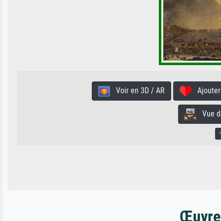
Voir en 3D / AR
Ajouter 
Vue de 
Œuvres