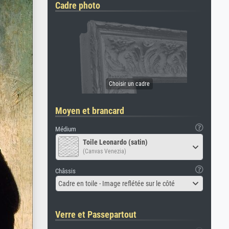
Cadre photo
Moyen et brancard
Médium
Toile Leonardo (satin)
(Canvas Venezia)
Châssis
Cadre en toile - Image reflétée sur le côté
Verre et Passepartout