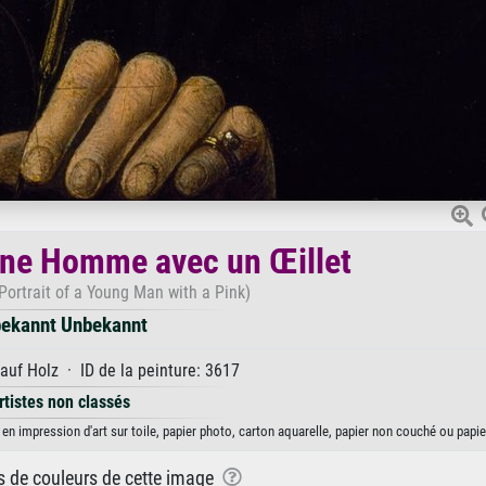
eune Homme avec un Œillet
Portrait of a Young Man with a Pink)
ekannt Unbekannt
uf Holz · ID de la peinture: 3617
rtistes non classés
n impression d'art sur toile, papier photo, carton aquarelle, papier non couché ou papie
ns de couleurs de cette image