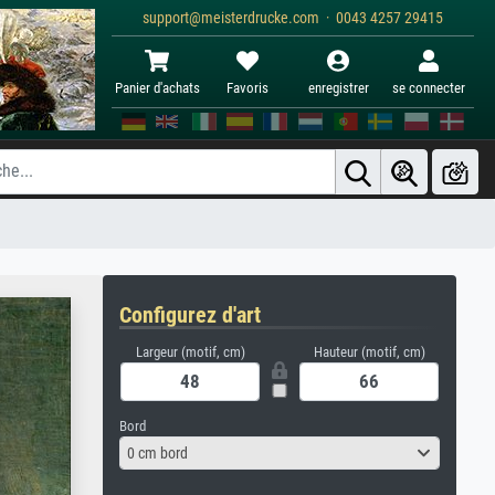
support@meisterdrucke.com · 0043 4257 29415
Panier d'achats
Favoris
enregistrer
se connecter
Configurez d'art
Largeur (motif, cm)
Hauteur (motif, cm)
Bord
0 cm bord