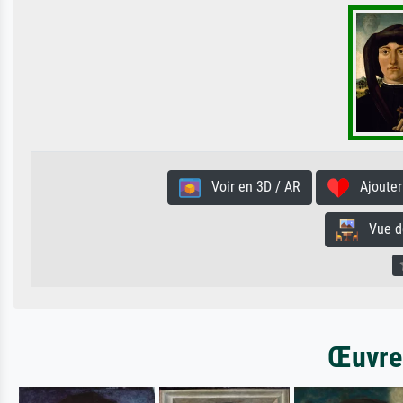
Voir en 3D / AR
Ajouter 
Vue de 
Œuvres