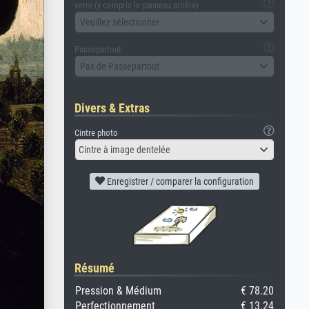
verre (y compris le panneau arrière)
Veuillez sélectionner
Passepartout
Pas de Passepartout
Divers & Extras
Cintre photo
Cintre à image dentelée
Enregistrer / comparer la configuration
Résumé
Pression & Médium
€ 78.20
Perfectionnement
€ 13.24