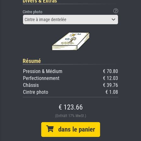
Divers & Extras
Cintre photo
Cintre à image dentelée
Résumé
Pression & Médium
€ 70.80
Perfectionnement
€ 12.03
Châssis
€ 39.76
Cintre photo
€ 1.08
€ 123.66
(Enthält 17% MwSt.)
dans le panier