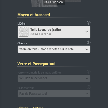
Moyen et brancard
Médium
Toile Leonardo (satin)
(Canvas Venezia)
Châssis
Cadre en toile - Image reflétée sur le côté
Verre et Passepartout
verre (y compris le panneau arrière)
Veuillez sélectionner
Passepartout
Pas de Passepartout