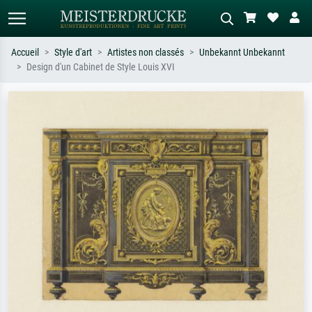
Accueil
Style d'art
Artistes non classés
Unbekannt Unbekannt
Design d'un Cabinet de Style Louis XVI
Recherche standard
Recherche d'images IA
Recherchez par artiste, titre ou style –
Décrivez la scène – ex. prairie verte,
ex. Monet, Nuit étoilée,
abstrait avec beaucoup de rouge,
impressionnisme, vague de Hokusai,
tableau sombre, nu debout près d'un
nu.
arbre.