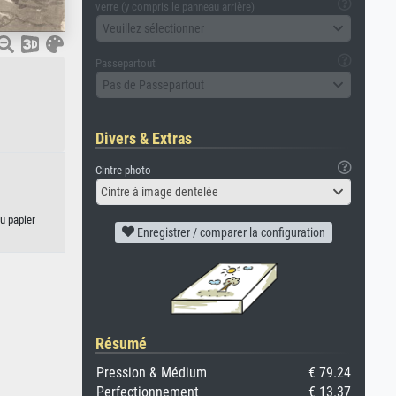
verre (y compris le panneau arrière)
Veuillez sélectionner
Passepartout
Pas de Passepartout
Divers & Extras
Cintre photo
Cintre à image dentelée
u papier
Enregistrer / comparer la configuration
Résumé
Pression & Médium
€ 79.24
Perfectionnement
€ 13.37