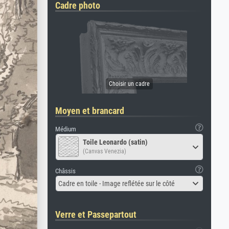
Cadre photo
Moyen et brancard
Médium
Toile Leonardo (satin)
(Canvas Venezia)
Châssis
Cadre en toile - Image reflétée sur le côté
Verre et Passepartout