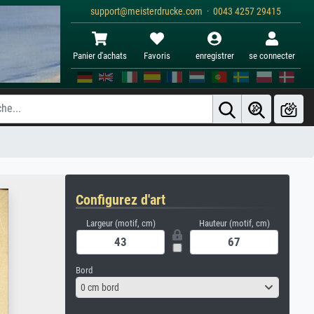
support@meisterdrucke.com · 0043 4257 29415
Panier d'achats
Favoris
enregistrer
se connecter
Configurez d'art
Largeur (motif, cm)
Hauteur (motif, cm)
Bord
0 cm bord