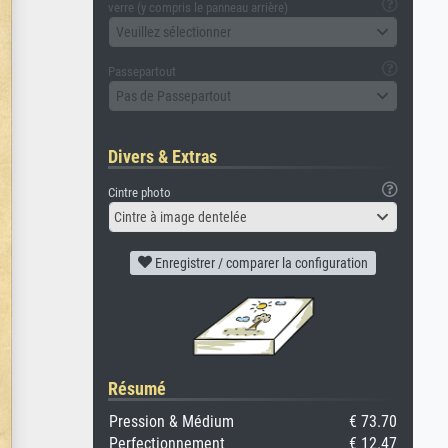
verre (y compris le panneau arrière)
Veuillez sélectionner
Passepartout
Pas de Passepartout
Divers & Extras
Cintre photo
Cintre à image dentelée
Enregistrer / comparer la configuration
Résumé
Pression & Médium
€ 73.70
Perfectionnement
€ 12.47