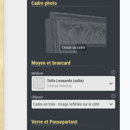
Cadre photo
Moyen et brancard
Médium
Toile Leonardo (satin)
(Canvas Venezia)
Châssis
Cadre en toile - Image reflétée sur le côté
Verre et Passepartout