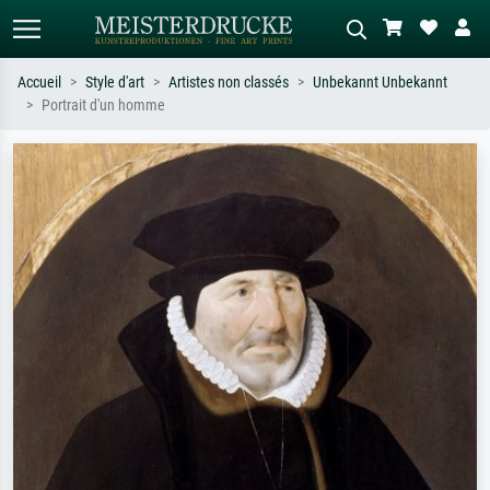
Accueil
Style d'art
Artistes non classés
Unbekannt Unbekannt
Portrait d'un homme
Recherche standard
Recherche d'images IA
Recherchez par artiste, titre ou style –
Décrivez la scène – ex. prairie verte,
ex. Monet, Nuit étoilée,
abstrait avec beaucoup de rouge,
impressionnisme, vague de Hokusai,
tableau sombre, nu debout près d'un
nu.
arbre.