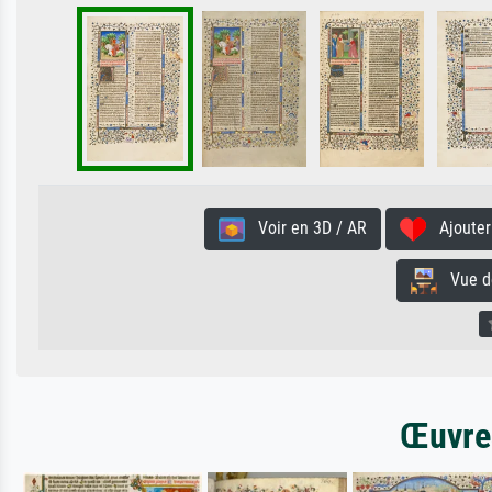
Voir en 3D / AR
Ajouter 
Vue de 
Œuvres