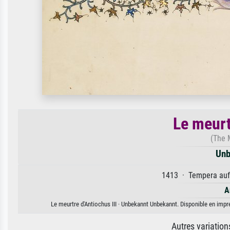
Le meurt
(The M
Unb
1413 · Tempera auf 
A
Le meurtre d'Antiochus III · Unbekannt Unbekannt. Disponible en impre
Autres variatio