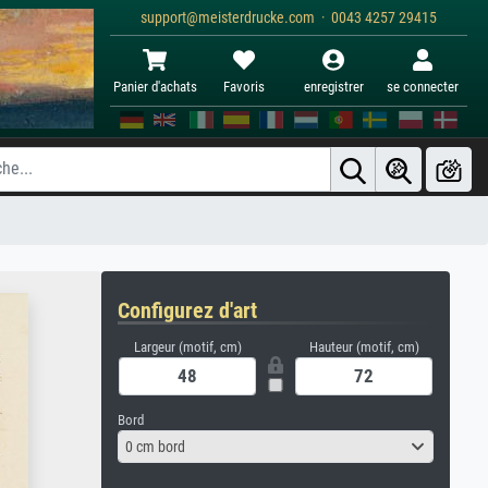
support@meisterdrucke.com · 0043 4257 29415
Panier d'achats
Favoris
enregistrer
se connecter
Configurez d'art
Largeur (motif, cm)
Hauteur (motif, cm)
Bord
0 cm bord