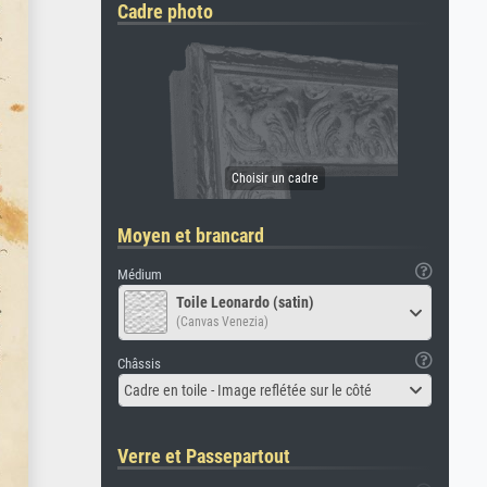
Cadre photo
Moyen et brancard
Médium
Toile Leonardo (satin)
(Canvas Venezia)
Châssis
Cadre en toile - Image reflétée sur le côté
Verre et Passepartout