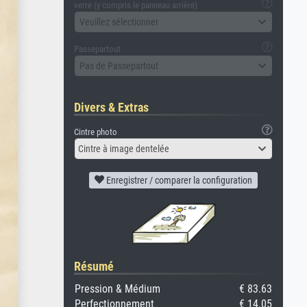
verre (y compris le panneau arrière)
Veuillez sélectionner
Passepartout
Pas de Passepartout
Divers & Extras
Cintre photo
Cintre à image dentelée
Enregistrer / comparer la configuration
Résumé
Pression & Médium
€ 83.63
Perfectionnement
€ 14.05