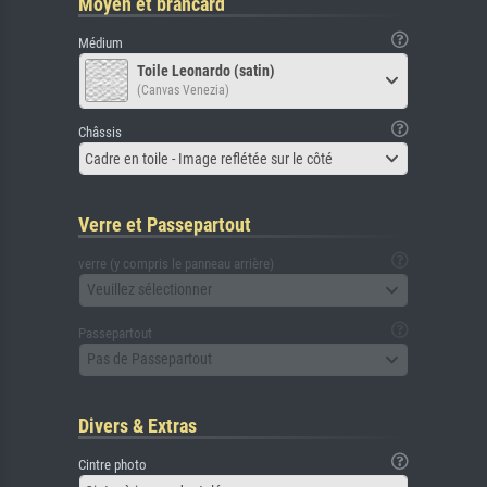
Moyen et brancard
Médium
Toile Leonardo (satin)
(Canvas Venezia)
Châssis
Cadre en toile - Image reflétée sur le côté
Verre et Passepartout
verre (y compris le panneau arrière)
Veuillez sélectionner
Passepartout
Pas de Passepartout
Divers & Extras
Cintre photo