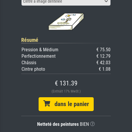
Cintre à image dentelée
Résumé
Pression & Médium
€ 75.50
Perfectionnement
€ 12.79
Châssis
€ 42.03
Cintre photo
€ 1.08
€ 131.39
(Enthält 17% MwSt.)
dans le panier
Netteté des peintures
BIEN