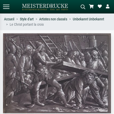
Accueil
Style d'art
Artistes non classés
Unbekannt Unbekannt
Le Christ portant la croix
Recherche standard
Recherche d'images IA
Recherchez par artiste, titre ou style –
Décrivez la scène – ex. prairie verte,
ex. Monet, Nuit étoilée,
abstrait avec beaucoup de rouge,
impressionnisme, vague de Hokusai,
tableau sombre, nu debout près d'un
nu.
arbre.