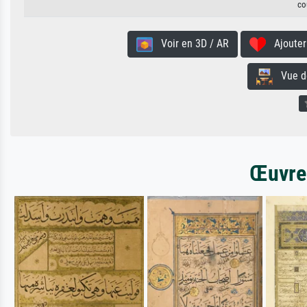
co
Voir en 3D / AR
Ajouter 
Vue de 
Œuvres