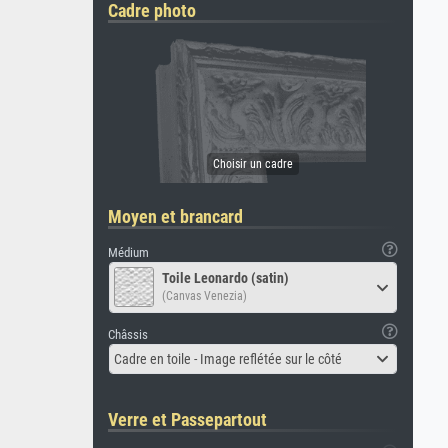
Cadre photo
Moyen et brancard
Médium
Toile Leonardo (satin)
(Canvas Venezia)
Châssis
Cadre en toile - Image reflétée sur le côté
Verre et Passepartout