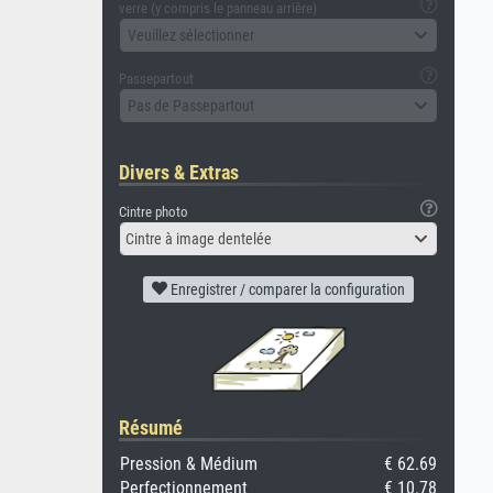
verre (y compris le panneau arrière)
Veuillez sélectionner
Passepartout
Pas de Passepartout
Divers & Extras
Cintre photo
Cintre à image dentelée
Enregistrer / comparer la configuration
Résumé
Pression & Médium
€ 62.69
Perfectionnement
€ 10.78