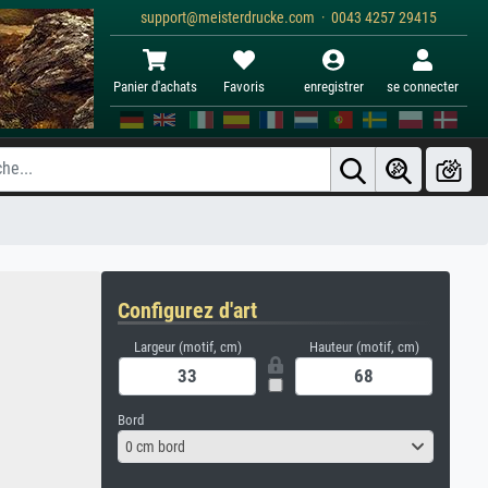
support@meisterdrucke.com · 0043 4257 29415
Panier d'achats
Favoris
enregistrer
se connecter
Configurez d'art
Largeur (motif, cm)
Hauteur (motif, cm)
Bord
0 cm bord