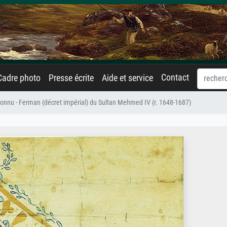
Contact
Cadre photo
Presse écrite
Aide et service
connu - Ferman (décret impérial) du Sultan Mehmed IV (r. 1648-1687)