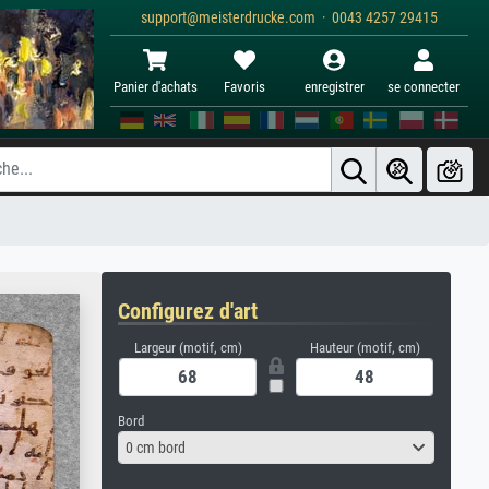
support@meisterdrucke.com · 0043 4257 29415
Panier d'achats
Favoris
enregistrer
se connecter
Configurez d'art
Largeur (motif, cm)
Hauteur (motif, cm)
Bord
0 cm bord