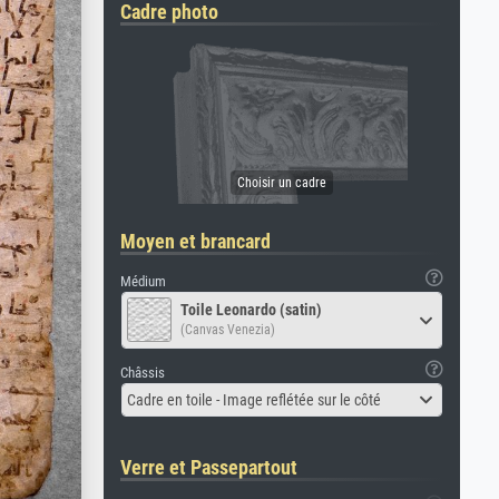
Cadre photo
Moyen et brancard
Médium
Toile Leonardo (satin)
(Canvas Venezia)
Châssis
Cadre en toile - Image reflétée sur le côté
Verre et Passepartout