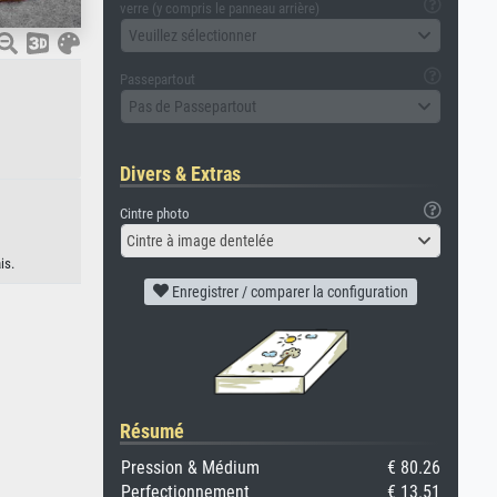
verre (y compris le panneau arrière)
Veuillez sélectionner
Passepartout
Pas de Passepartout
Divers & Extras
Cintre photo
Cintre à image dentelée
is.
Enregistrer / comparer la configuration
Résumé
Pression & Médium
€ 80.26
Perfectionnement
€ 13.51