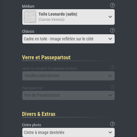
Médium
Toile Leonardo (satin)
(Canvas Venezia)
Châssis
Cadre en toile - Image reflétée sur le côté
Verre et Passepartout
verre (y compris le panneau arrière)
Veuillez sélectionner
Passepartout
Pas de Passepartout
Divers & Extras
Cintre photo
Cintre à image dentelée