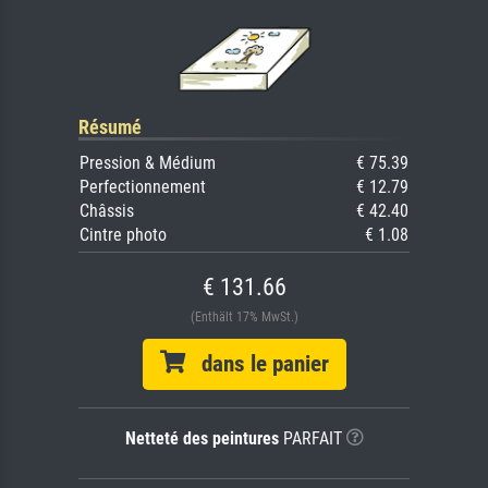
Résumé
Pression & Médium
€ 75.39
Perfectionnement
€ 12.79
Châssis
€ 42.40
Cintre photo
€ 1.08
€ 131.66
(Enthält 17% MwSt.)
dans le panier
Netteté des peintures
PARFAIT