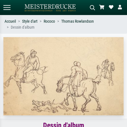
Accueil
Style d'art
Rococo
Thomas Rowlandson
Dessin d'album
Recherche standard
Recherche d'images IA
Recherchez par artiste, titre ou style –
Décrivez la scène – ex. prairie verte,
ex. Monet, Nuit étoilée,
abstrait avec beaucoup de rouge,
impressionnisme, vague de Hokusai,
tableau sombre, nu debout près d'un
nu.
arbre.
Dessin d'album