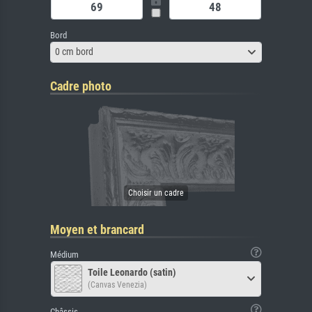
Bord
0 cm bord
Cadre photo
Moyen et brancard
Médium
Toile Leonardo (satin)
(Canvas Venezia)
Châssis