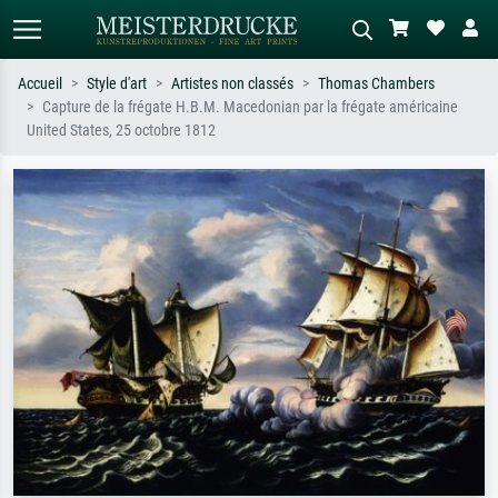
Accueil
Style d'art
Artistes non classés
Thomas Chambers
Capture de la frégate H.B.M. Macedonian par la frégate américaine
Recherche standard
Recherche d'images IA
United States, 25 octobre 1812
Recherchez par artiste, titre ou style –
Décrivez la scène – ex. prairie verte,
ex. Monet, Nuit étoilée,
abstrait avec beaucoup de rouge,
impressionnisme, vague de Hokusai,
tableau sombre, nu debout près d'un
nu.
arbre.