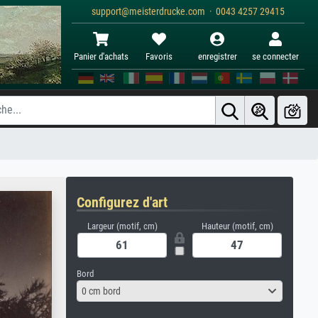
support@meisterdrucke.com · 0043 4257 29415
Panier d'achats
Favoris
enregistrer
se connecter
Configurez d'art
Largeur (motif, cm)
Hauteur (motif, cm)
Bord
0 cm bord