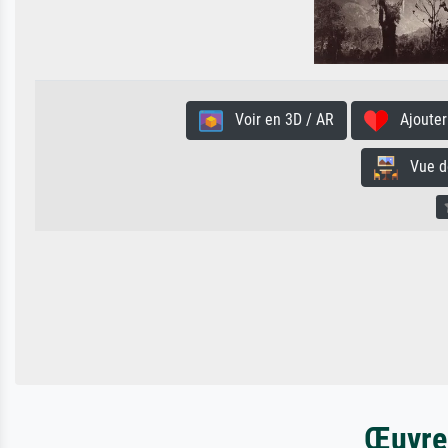
Voir en 3D / AR
Ajouter 
Vue de 
Œuvres