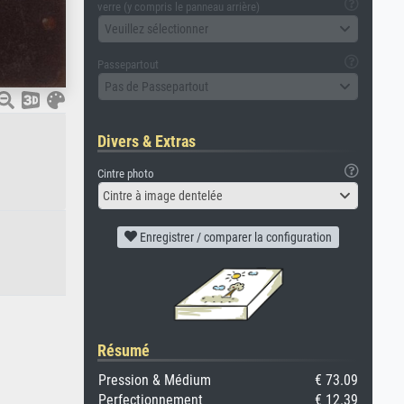
verre (y compris le panneau arrière)
Veuillez sélectionner
Passepartout
Pas de Passepartout
Divers & Extras
Cintre photo
Cintre à image dentelée
Enregistrer / comparer la configuration
Résumé
Pression & Médium
€ 73.09
Perfectionnement
€ 12.39