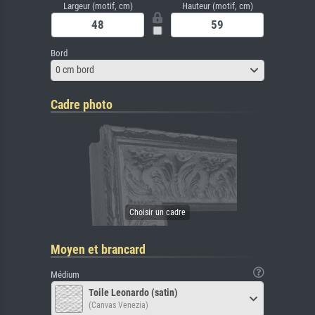
Largeur (motif, cm)
Hauteur (motif, cm)
Bord
0 cm bord
Cadre photo
Moyen et brancard
Médium
Toile Leonardo (satin)
(Canvas Venezia)