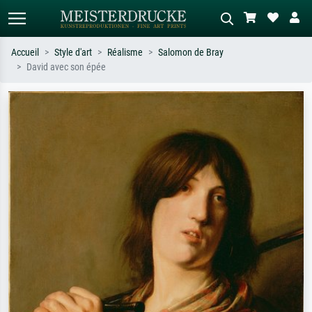
Accueil
Style d'art
Réalisme
Salomon de Bray
David avec son épée
Recherche standard
Recherche d'images IA
Recherchez par artiste, titre ou style –
Décrivez la scène – ex. prairie verte,
ex. Monet, Nuit étoilée,
abstrait avec beaucoup de rouge,
impressionnisme, vague de Hokusai,
tableau sombre, nu debout près d'un
nu.
arbre.