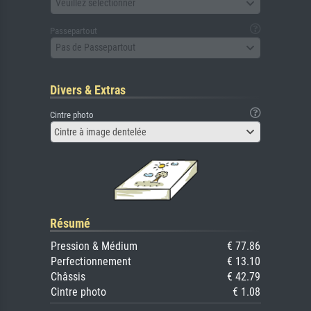
Veuillez sélectionner
Passepartout
Pas de Passepartout
Divers & Extras
Cintre photo
Cintre à image dentelée
Résumé
Pression & Médium
€ 77.86
Perfectionnement
€ 13.10
Châssis
€ 42.79
Cintre photo
€ 1.08