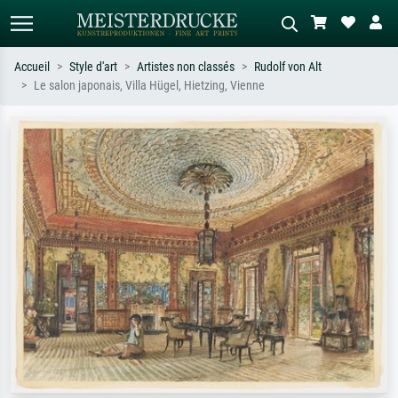
Accueil
Style d'art
Artistes non classés
Rudolf von Alt
Le salon japonais, Villa Hügel, Hietzing, Vienne
Recherche standard
Recherche d'images IA
Recherchez par artiste, titre ou style –
Décrivez la scène – ex. prairie verte,
ex. Monet, Nuit étoilée,
abstrait avec beaucoup de rouge,
impressionnisme, vague de Hokusai,
tableau sombre, nu debout près d'un
nu.
arbre.