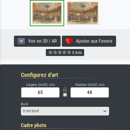
Voir en 3D / AR
Ajouter aux Favoris
0 Avis
Configurez d'art
Largeur (motif, cm)
Hauteur (motif, cm)
Bord
0 cm bord
Cadre photo