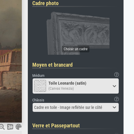
Cadre photo
Moyen et brancard
Médium
Toile Leonardo (satin)
(Canvas Venezia)
Châssis
Cadre en toile - Image reflétée sur le côté
Verre et Passepartout