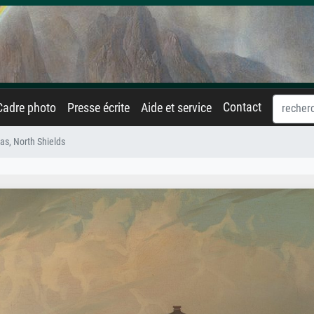
Contact
Cadre photo
Presse écrite
Aide et service
as, North Shields