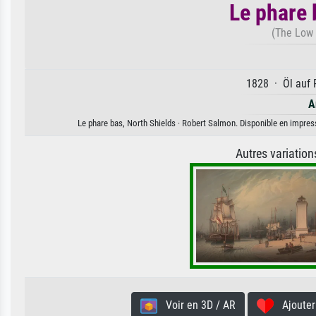
Le phare 
(The Low 
1828 · Öl auf 
A
Le phare bas, North Shields · Robert Salmon. Disponible en impressi
Autres variatio
Voir en 3D / AR
Ajouter 