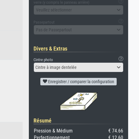
verre (y compris le panneau arrière)
Veuillez sélectionner
Passepartout
Pas de Passepartout
Divers & Extras
Cintre photo
Cintre à image dentelée
Enregistrer / comparer la configuration
Résumé
Pression & Médium
€ 74.66
Perfectionnement
€ 12.60