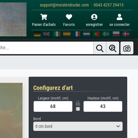
support@meisterdrucke.com · 0043 4257 29415
Panier d'achats
Favoris
enregistrer
se connecter
Configurez d'art
Largeur (motif, cm)
Hauteur (motif, cm)
Bord
0 cm bord