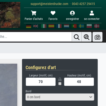
support@meisterdrucke.com · 0043 4257 29415
Panier d'achats
Favoris
enregistrer
se connecter
Configurez d'art
Largeur (motif, cm)
Hauteur (motif, cm)
Bord
0 cm bord