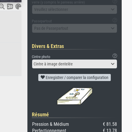
verre (y compris le panneau arrière)
Veuillez sélectionner
Passepartout
Pas de Passepartout
Divers & Extras
Cintre photo
Cintre à image dentelée
Enregistrer / comparer la configuration
Résumé
Pression & Médium
€ 81.58
Perfectionnement
€ 13.78