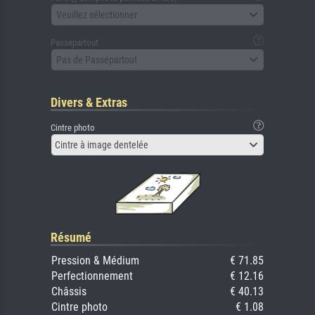
Veuillez sélectionner
Passepartout
Pas de Passepartout
Divers & Extras
Cintre photo
Cintre à image dentelée
Résumé
Pression & Médium
€ 71.85
Perfectionnement
€ 12.16
Châssis
€ 40.13
Cintre photo
€ 1.08