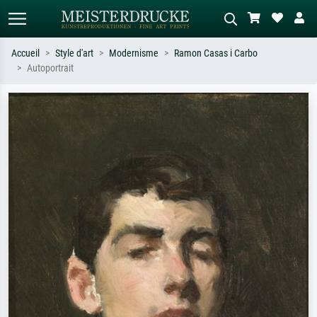
Accueil
Style d'art
Modernisme
Ramon Casas i Carbo
Autoportrait
Recherche standard
Recherche d'images IA
Recherchez par artiste, titre ou style –
Décrivez la scène – ex. prairie verte,
ex. Monet, Nuit étoilée,
abstrait avec beaucoup de rouge,
impressionnisme, vague de Hokusai,
tableau sombre, nu debout près d'un
nu.
arbre.