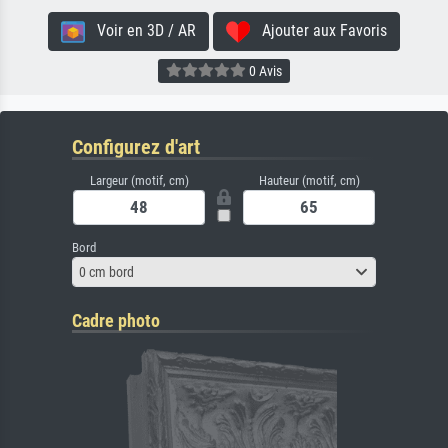
Voir en 3D / AR
Ajouter aux Favoris
0 Avis
Configurez d'art
Largeur (motif, cm)
Hauteur (motif, cm)
Bord
0 cm bord
Cadre photo