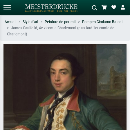
Accueil
Style d'art
Peinture de portrait
Pompeo Girolamo Batoni
James Caulfeild, 4e vicomte Charlemont (plus tard 1er comte de
Recherche standard
Recherche d'images IA
Charlemont)
Recherchez par artiste, titre ou style –
Décrivez la scène – ex. prairie verte,
ex. Monet, Nuit étoilée,
abstrait avec beaucoup de rouge,
impressionnisme, vague de Hokusai,
tableau sombre, nu debout près d'un
nu.
arbre.