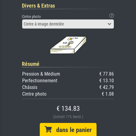
Divers & Extras
Cintre photo
Cintre à image dentelée
Résumé
Pression & Médium
€ 77.86
Perfectionnement
€ 13.10
Châssis
€ 42.79
Cintre photo
€ 1.08
€ 134.83
(Enthält 17% MwSt.)
dans le panier