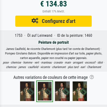
€ 134.83
Enthält 17% MwSt.
Configurez d'art
1753 · Öl auf Leinwand · ID de la peinture: 1460
Peinture de portrait
James Caulfeild, 4e vicomte Charlemont (plus tard 1er comte de Charlemont) ·
Pompeo Girolamo Batoni. Disponible en impression d'art sur toile, papier photo,
carton aquarelle, papier non couché ou papier japonais.
pose ·
chemise ·
homme ·
vert ·
manteau ·
cravate ·
main ·
arrogant ·
excessif ·
idiot ·
chemise ·
james ·
caulfeild ·
vicomte ·
charlemont ·
plus tard ·
earl ·
Charlemont
Autres variations de couleurs de cette image