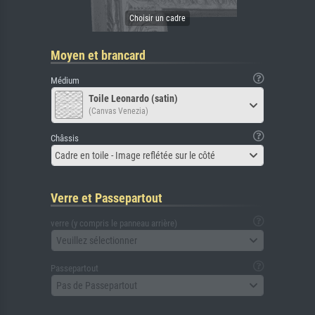
Moyen et brancard
Médium
Toile Leonardo (satin)
(Canvas Venezia)
Châssis
Cadre en toile - Image reflétée sur le côté
Verre et Passepartout
verre (y compris le panneau arrière)
Veuillez sélectionner
Passepartout
Pas de Passepartout