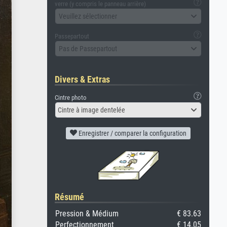
verre (y compris le panneau arrière)
Veuillez sélectionner
Passepartout
Pas de Passepartout
Divers & Extras
Cintre photo
Cintre à image dentelée
Enregistrer / comparer la configuration
Résumé
Pression & Médium
€ 83.63
Perfectionnement
€ 14.05