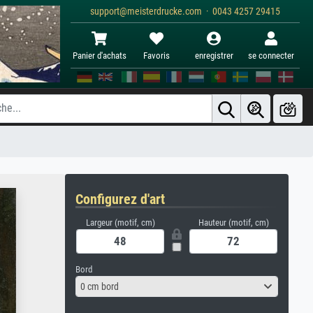
support@meisterdrucke.com · 0043 4257 29415
Panier d'achats
Favoris
enregistrer
se connecter
Configurez d'art
Largeur (motif, cm)
Hauteur (motif, cm)
Bord
0 cm bord