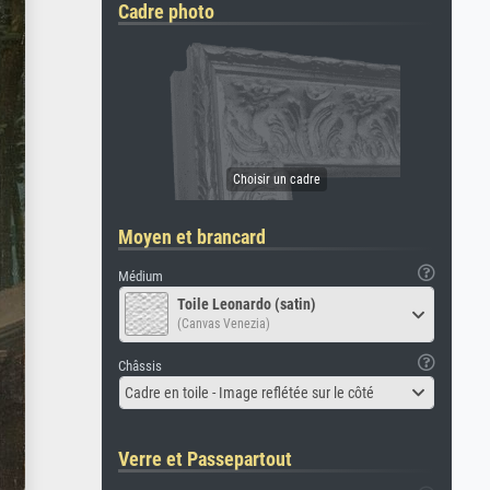
Cadre photo
Moyen et brancard
Médium
Toile Leonardo (satin)
(Canvas Venezia)
Châssis
Cadre en toile - Image reflétée sur le côté
Verre et Passepartout