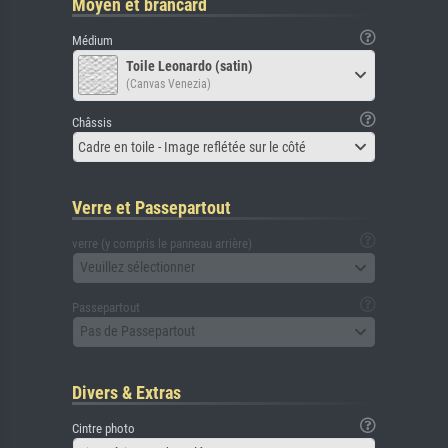
Moyen et brancard
Médium
Toile Leonardo (satin)
(Canvas Venezia)
Châssis
Cadre en toile - Image reflétée sur le côté
Verre et Passepartout
verre (y compris le panneau arrière)
Veuillez sélectionner
Passepartout
Pas de Passepartout
Divers & Extras
Cintre photo