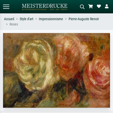
Accueil
Style d'art
Impressionnisme
Pierre-Auguste Renoir
Roses
Recherche standard
Recherche d'images IA
Recherchez par artiste, titre ou style –
Décrivez la scène – ex. prairie verte,
ex. Monet, Nuit étoilée,
abstrait avec beaucoup de rouge,
impressionnisme, vague de Hokusai,
tableau sombre, nu debout près d'un
nu.
arbre.