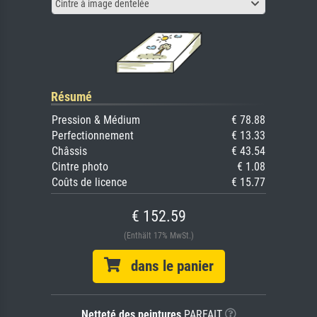
Cintre à image dentelée
Résumé
Pression & Médium
€ 78.88
Perfectionnement
€ 13.33
Châssis
€ 43.54
Cintre photo
€ 1.08
Coûts de licence
€ 15.77
€ 152.59
(Enthält 17% MwSt.)
dans le panier
Netteté des peintures
PARFAIT