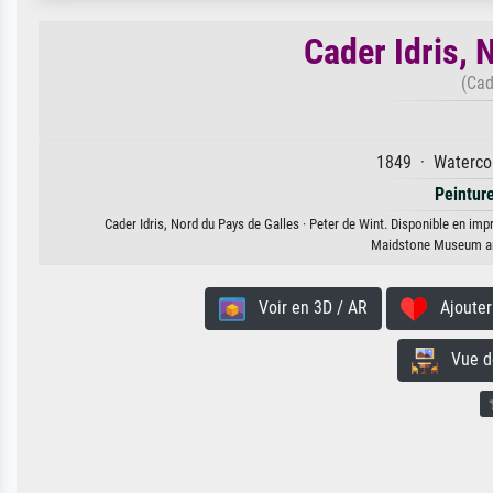
Cader Idris, 
(Cad
1849 · Watercol
Peintur
Cader Idris, Nord du Pays de Galles · Peter de Wint. Disponible en impr
Maidstone Museum and
Voir en 3D / AR
Ajouter 
Vue de 