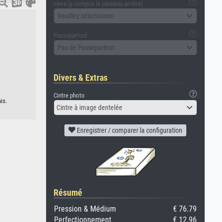
verre (y compris le panneau arrière)
Veuillez sélectionner
Passepartout
Pas de Passepartout
Divers & Extras
Cintre photo
is.
Cintre à image dentelée
Enregistrer / comparer la configuration
Résumé
Pression & Médium
€ 76.79
Perfectionnement
€ 12.96