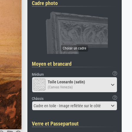
Cadre photo
Moyen et brancard
Médium
Toile Leonardo (satin)
(Canvas Venezia)
Châssis
Cadre en toile - Image reflétée sur le côté
Verre et Passepartout