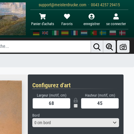
support@meisterdrucke.com · 0043 4257 29415
Panier d'achats
Favoris
enregistrer
se connecter
Configurez d'art
Largeur (motif, cm)
Hauteur (motif, cm)
Bord
0 cm bord